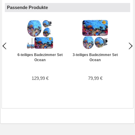
Passende Produkte
WC-Si
6-teiliges Badezimmer Set
3-teiliges Badezimmer Set
Ocean
Ocean
129,99 €
79,99 €