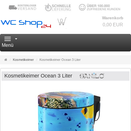
Warenkorb
0
0,00 EUR
Navigation
Menü
Startseite
Kosmetikeimer
Kosmetikeimer Ocean 3 Liter
Kosmetikeimer Ocean 3 Liter